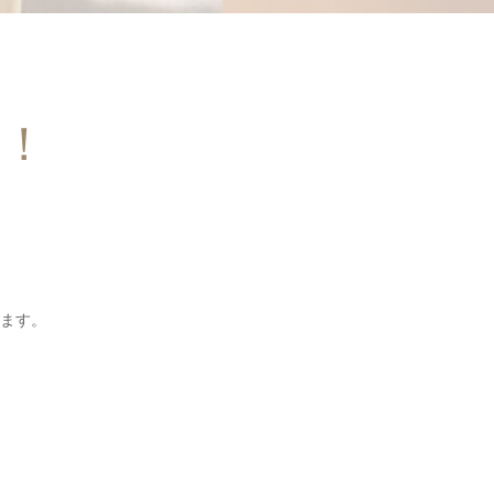
！！
ます。