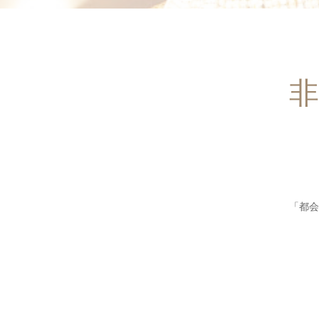
非
「都会