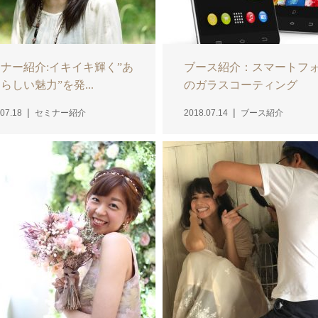
ナー紹介:イキイキ輝く”あ
ブース紹介：スマートフ
らしい魅力”を発...
のガラスコーティング
07.18
セミナー紹介
2018.07.14
ブース紹介